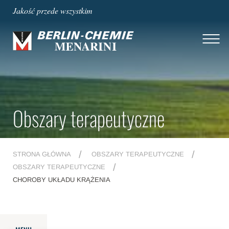
Jakość przede wszystkim
Obszary terapeutyczne
STRONA GŁÓWNA
OBSZARY TERAPEUTYCZNE
OBSZARY TERAPEUTYCZNE
CHOROBY UKŁADU KRĄŻENIA