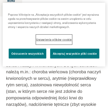
MENU
Poprzez kliknięcie na „Akceptacja wszystkich plików cookie” jest wyrażona
zgoda na przechowywanie plików cookie na swoim urządzeniu w celu
Choroby układu krążenia
usprawnienia korzystania z nawigacji strony, analizowania wykorzystania
strony i wsparcia naszych działań marketingowych.
WPROWADZENIE
Ustawienia plików cookie
Kardiologia to dział medycyny zajmujący się
diagnostyką i leczeniem chorób sercowo-
Odrzucenie wszystkich
Akceptuj wszystkie pliki cookie
naczyniowych (układu krążenia), czyli chorób
serca i naczyń krwionośnych. Do tych schorzeń
należą m.in.: choroba wieńcowa (choroba naczyń
krwionośnych w sercu), arytmie (nieprawidłowy
rytm serca), zastoinowa niewydolność serca
(stan, w którym serce nie jest zdolne do
pompowania odpowiedniej ilości krwi do
narządów), nadciśnienie tętnicze (zbyt wysokie