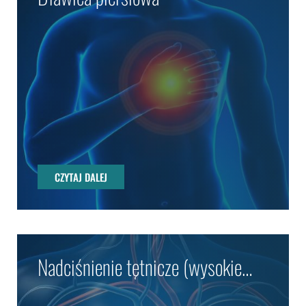
CZYTAJ DALEJ
CZYTAJ DALEJ
Nadciśnienie tętnicze (wysokie
ciśnienie krwi)